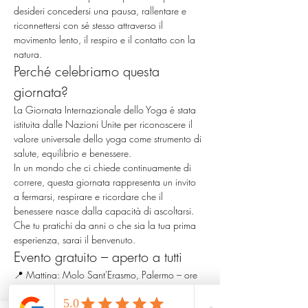
desideri concedersi una pausa, rallentare e 
riconnettersi con sé stesso attraverso il 
movimento lento, il respiro e il contatto con la 
natura.
Perché celebriamo questa 
giornata?
La Giornata Internazionale dello Yoga è stata 
istituita dalle Nazioni Unite per riconoscere il 
valore universale dello yoga come strumento di 
salute, equilibrio e benessere.
In un mondo che ci chiede continuamente di 
correre, questa giornata rappresenta un invito 
a fermarsi, respirare e ricordare che il 
benessere nasce dalla capacità di ascoltarsi.
Che tu pratichi da anni o che sia la tua prima 
esperienza, sarai il benvenuto.
Evento gratuito – aperto a tutti
📍 Mattina: Molo Sant'Erasmo, Palermo – ore 
06:30