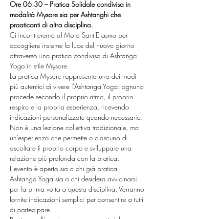
Ore 06:30 – Pratica Solidale condivisa in 
modalità Mysore sia per Ashtanghi che 
praaticanti di altra disciplina.
Ci incontreremo al Molo Sant'Erasmo per 
accogliere insieme la luce del nuovo giorno 
attraverso una pratica condivisa di Ashtanga 
Yoga in stile Mysore.
La pratica Mysore rappresenta uno dei modi 
più autentici di vivere l'Ashtanga Yoga: ognuno 
procede secondo il proprio ritmo, il proprio 
respiro e la propria esperienza, ricevendo 
indicazioni personalizzate quando necessario.
Non è una lezione collettiva tradizionale, ma 
un'esperienza che permette a ciascuno di 
ascoltare il proprio corpo e sviluppare una 
relazione più profonda con la pratica.
L'evento è aperto sia a chi già pratica 
Ashtanga Yoga sia a chi desidera avvicinarsi 
per la prima volta a questa disciplina. Verranno 
fornite indicazioni semplici per consentire a tutti 
di partecipare.