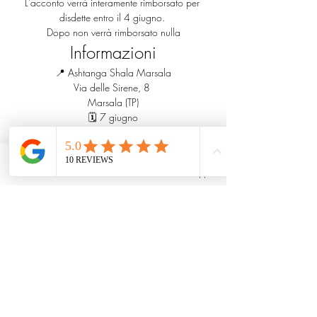
L'acconto verrà interamente rimborsato per 
disdette entro il 4 giugno. 
Dopo non verrà rimborsato nulla
Informazioni
📍 Ashtanga Shala Marsala
Via delle Sirene, 8 
Marsala (TP)
🗓 7 giugno
⏰ 09:00 – 12:30
‼️ I posti sono limitati per garantire un lavoro 
Phone
Email
Whatsapp
personalizzato durante la pratica e gli 
approfondimenti tecnici.
📩 Prenotazione obbligatoria, tramite il tasto 
"info&booking".