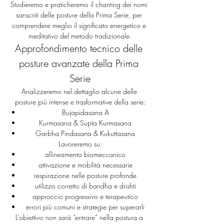
Studieremo e praticheremo il chanting dei nomi 
sanscriti delle posture della Prima Serie, per 
comprendere meglio il significato energetico e 
meditativo del metodo tradizionale.
Approfondimento tecnico delle 
posture avanzate della Prima 
Serie
Analizzeremo nel dettaglio alcune delle 
posture più intense e trasformative della serie:
Bujapidasana A
Kurmasana & Supta Kurmasana
Garbha Pindasana & Kukuttasana
Lavoreremo su:
allineamento biomeccanico
attivazione e mobilità necessarie
respirazione nelle posture profonde
utilizzo corretto di bandha e drishti
approccio progressivo e terapeutico
errori più comuni e strategie per superarli
L’obiettivo non sarà “entrare” nella postura a 