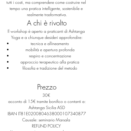
tutti i costi, ma comprendere come costruire nel 
tempo una pratica intelligente, sostenibile e 
realmente trasformativa.
A chi è rivolto
Il workshop è aperto a praticanti di Ashtanga 
Yoga e a chiunque desideri approfondire:
tecnica e allineamento
mobilità e apertura profonda
respiro e concentrazione
approccio terapeutico alla pratica
filosofia e tradizione del metodo
Prezzo
30€ 
acconto di 15€ tramite bonifico o contanti a:
 Ashtanga Sicilia ASD 
IBAN IT81E0200804638000107340877
Causale: seminario Marsala 
REFUND POLICY 