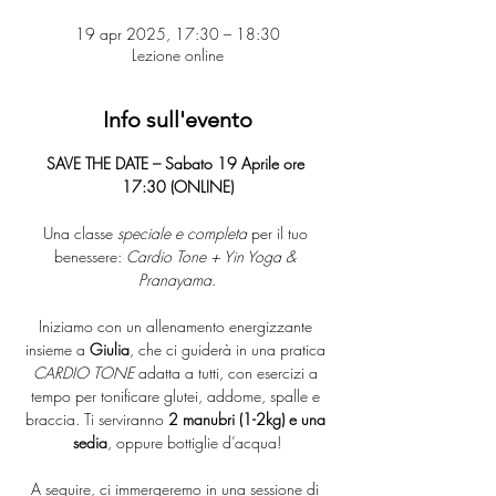
19 apr 2025, 17:30 – 18:30
Lezione online
Info sull'evento
SAVE THE DATE – Sabato 19 Aprile ore 
17:30 (ONLINE)
Una classe 
speciale e completa
 per il tuo 
benessere: 
Cardio Tone + Yin Yoga & 
Pranayama
.
Iniziamo con un allenamento energizzante 
insieme a 
Giulia
, che ci guiderà in una pratica 
CARDIO TONE
 adatta a tutti, con esercizi a 
tempo per tonificare glutei, addome, spalle e 
braccia. Ti serviranno 
2 manubri (1-2kg) e una 
sedia
, oppure bottiglie d’acqua!
A seguire, ci immergeremo in una sessione di 