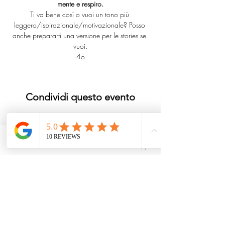
mente e respiro.
Ti va bene così o vuoi un tono più 
leggero/ispirazionale/motivazionale? Posso 
anche prepararti una versione per le stories se 
vuoi.
4o
Condividi questo evento
Phone
Email
Whatsapp
Uno spazio dedicato alla pratica autentica