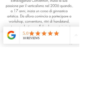
Extravaganza Convention, inizia la sua 
passione per il verticalismo nel 2006 quando, 
a 17 anni, inizia un corso di ginnastica 
artistica. Da allora comincia a partecipare a 
workshop, conventions, ritiri di handstand, 
partner acrobatics e self-development, ispirato 
e in contatto con insegnanti provenienti da tutto 
il mondo.
Con base a Palermo, oltre alla Handstand 
Phone
Email
Whatsapp
Convention, si dedica a classi di gruppo e 
private, retreats e workshops internazionali. 
Sui social: @samonhands
Condividi questo evento