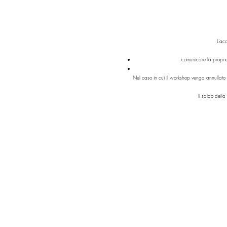
L'acc
comunicare la propria
Nel caso in cui il workshop venga annullato 
Il saldo della