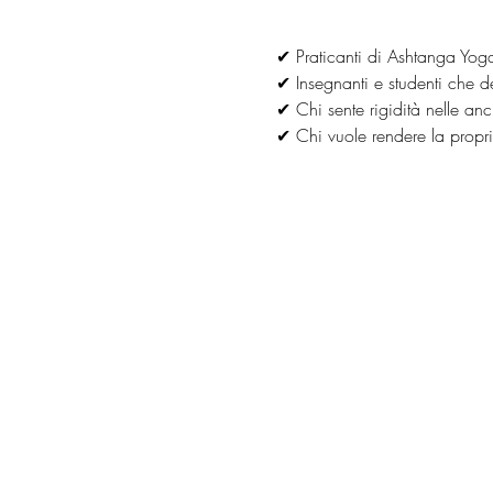
✔ Praticanti di Ashtanga Yoga 
✔ Insegnanti e studenti che 
✔ Chi sente rigidità nelle an
✔ Chi vuole rendere la propria