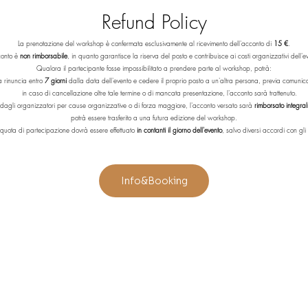
Refund Policy
La prenotazione del workshop è confermata esclusivamente al ricevimento dell'acconto di 
15 €
.
onto è 
non rimborsabile
, in quanto garantisce la riserva del posto e contribuisce ai costi organizzativi dell'e
Qualora il partecipante fosse impossibilitato a prendere parte al workshop, potrà:
 rinuncia entro 
7 giorni
 dalla data dell'evento e cedere il proprio posto a un'altra persona, previa comunic
in caso di cancellazione oltre tale termine o di mancata presentazione, l'acconto sarà trattenuto.
dagli organizzatori per cause organizzative o di forza maggiore, l'acconto versato sarà 
rimborsato integra
potrà essere trasferito a una futura edizione del workshop.
 quota di partecipazione dovrà essere effettuato 
in contanti il giorno dell'evento
, salvo diversi accordi con gli
Info&Booking