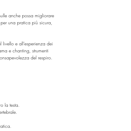
sulle anche possa migliorare 
per una pratica più sicura, 
livello e all’esperienza dei 
ama e chanting, strumenti 
consapevolezza del respiro.
o la testa.
ertebrale.
ratica.