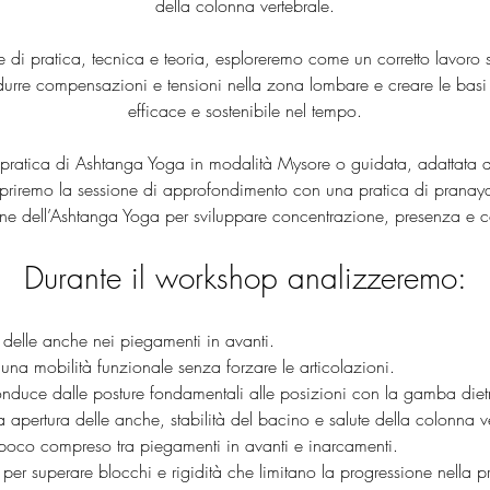
della colonna vertebrale.
di pratica, tecnica e teoria, esploreremo come un corretto lavoro 
idurre compensazioni e tensioni nella zona lombare e creare le basi 
efficace e sostenibile nel tempo.
pratica di Ashtanga Yoga in modalità Mysore o guidata, adattata al 
apriremo la sessione di approfondimento con una pratica di pranay
one dell’Ashtanga Yoga per sviluppare concentrazione, presenza e 
Durante il workshop analizzeremo:
a delle anche nei piegamenti in avanti.
 una mobilità funzionale senza forzare le articolazioni.
 conduce dalle posture fondamentali alle posizioni con la gamba dietr
tra apertura delle anche, stabilità del bacino e salute della colonna v
so poco compreso tra piegamenti in avanti e inarcamenti.
che per superare blocchi e rigidità che limitano la progressione nella p