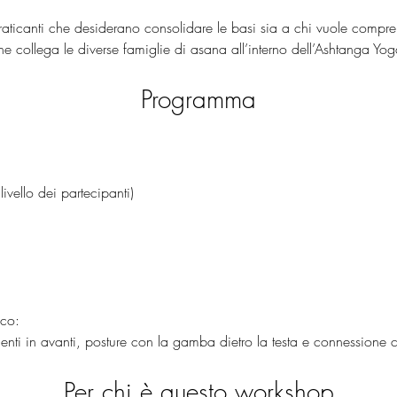
raticanti che desiderano consolidare le basi sia a chi vuole compr
he collega le diverse famiglie di asana all’interno dell’Ashtanga Yog
Programma
ivello dei partecipanti)
ico:
nti in avanti, posture con la gamba dietro la testa e connessione c
Per chi è questo workshop