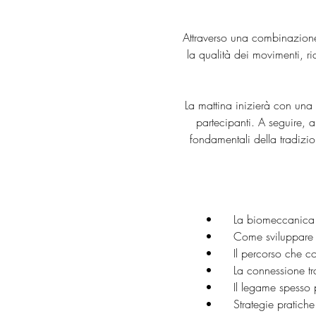
Attraverso una combinazione 
la qualità dei movimenti, r
La mattina inizierà con una 
partecipanti. A seguire, 
fondamentali della tradizi
	•	La biomeccanic
	•	Come sviluppare
	•	Il percorso che
	•	La connessione 
	•	Il legame spes
	•	Strategie prati