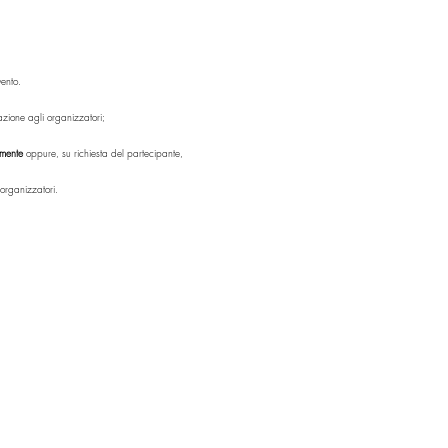
vento.
azione agli organizzatori;
lmente
 oppure, su richiesta del partecipante, 
 organizzatori.