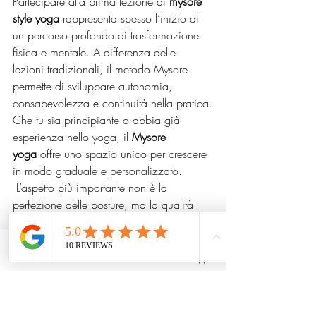
Partecipare alla prima lezione di 
mysore 
style yoga
 rappresenta spesso l’inizio di 
un percorso profondo di trasformazione 
fisica e mentale. A differenza delle 
lezioni tradizionali, il metodo Mysore 
permette di sviluppare autonomia, 
consapevolezza e continuità nella pratica.
Che tu sia principiante o abbia già 
esperienza nello yoga, il 
Mysore 
yoga
 offre uno spazio unico per crescere 
in modo graduale e personalizzato.
 L’aspetto più importante non è la 
perfezione delle posture, ma la qualità 
della presenza, del respiro e della 
connessione con sé stessi.
Con il tempo, lo 
yoga mysore 
Phone
Email
Whatsapp
style
 diventa molto più di un allenamento 
fisico: diventa una pratica quotidiana 
capace di migliorare equilibrio, 